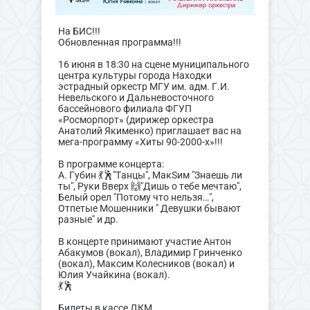
На БИС!!!
Обновленная программа!!!
16 июня в 18:30 на сцене муниципального
центра культуры города Находки
эстрадный оркестр МГУ им. адм. Г.И.
Невельского и Дальневосточного
бассейнового филиала ФГУП
«Росморпорт» (дирижер оркестра
Анатолий Якименко) приглашает вас на
мега-программу «Хиты 90-2000-х»!!!
В программе концерта:
А. Губин 💃🕺"Танцы", МакSим "Знаешь ли
ты", Руки Вверх 🙌"Дишь о тебе мечтаю",
Белый орел "Потому что нельзя…",
Отпетые Мошенники " Девушки бывают
разные" и др.
В концерте принимают участие Антон
Абакумов (вокал), Владимир Гринченко
(вокал), Максим Колесников (вокал) и
Юлия Учайкина (вокал).
💃🕺
Билеты в кассе ДКМ