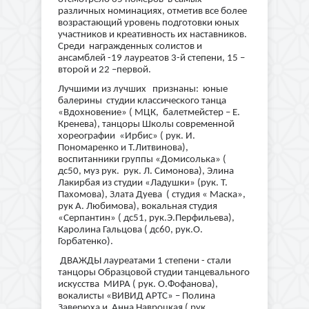
различных номинациях, отметив все более
возрастающий уровень подготовки юных
участников и креативность их наставников.
Среди награжденных солистов и
ансамблей -19 лауреатов 3-й степени, 15 –
второй и 22 –первой.
Лучшими из лучших признаны: юные
балерины студии классического танца
«Вдохновение» ( МЦК, балетмейстер – Е.
Кренева), танцоры Школы современной
хореографии «Ирбис» ( рук. И.
Пономаренко и Т.Литвинова),
воспитанники группы «Домисолька» (
дс50, муз рук. рук. Л. Симонова), Элина
Лакирбая из студии «Ладушки» (рук. Т.
Пахомова), Злата Дуева ( студия « Маска»,
рук А. Любимова), вокальная студия
«Серпантин» ( дс51, рук.Э.Перфильева),
Каролина Гальцова ( дс60, рук.О.
Горбатенко).
ДВАЖДЫ лауреатами 1 степени - стали
танцоры Образцовой студии танцевального
искусства МИРА ( рук. О.Фофанова),
вокалисты «ВИВИД АРТС» – Полина
Заверюха и Анна Навроцкая ( рук.