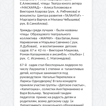
Е.Алексеева), чтецы Театра юного актера
«МАСКАРАД» – Алиса Головкова и
Виктория Азарова (рук. А. Рябчикова) и
вокалисты Центра развития «ТАЛАНТof» –
Маргарита Варчук и Милана Чебышева(
рук. В.Самойлова).
Трижды среди лучших – были названы
чтецы Образцового театрального
коллектива «ЖАРКИ» –Ева Евпак,Анна
Наривончик и Марьяна Савченко ( рук.
Л.Дубовая), и воспитанники детских
садов: 67 и 42-го – Виктория Машкова,
Роман Калашников и ансамбль «Улыбка» (
рук. С. Исаченко, С. Магомедова).
67-й садик стал бесспорным лидером по
числу Лауреатов 1 степени и талантливых
детей, которые занимаются под
руководством Натальи Перепелюк и
Ларисы Однодворец! В гала концерте
приняли участие группы «Детское счастье»,
«Капитошка», солистки Аня Германенко и
Варя Вольмер. Творческий тандем
педагогов принес на радость детям и
родителям, всему детскому саду (и
Департаменту дошкольного образования)