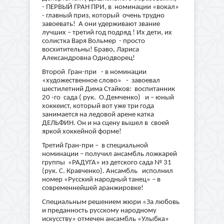
- ПЕРВЫЙ ГРАН ПРИ, в номинации «вокал»
- главный приз, который очень трудно
завоевать! А они удерживают звание
лучших – третий год подряд ! Их дети, их
солистка Варя Вольмер - просто
восхитительны! Браво, Лариса
Александровна Однодворец!
Второй Гран-при - в номинации
«художественное слово» - завоевал
шестилетний Дима Стайков: воспитанник
20 -го сада ( рук. О.Демченко) и – юный
хоккеист, который вот уже три года
занимается на ледовой арене катка
ДЕЛЬФИН. Он и на сцену вышел в своей
яркой хоккейной форме!
Третий Гран-при – в специальной
номинации – получил ансамбль ложкарей
группы «РАДУГА» из детского сада № 31
(рук. С. Кравченко). Ансамбль исполнил
номер «Русский народный танец» – в
современнейшей аранжировке!
Специальным решением жюри «За любовь
и преданность русскому народному
искусству» отмечен ансамбль «Улыбка»