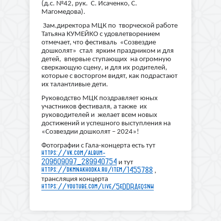
(д.с. №42, рук. С. Исаченко, С.
Магомедова).
Зам.директора МЦК по творческой работе
Татьяна КУМЕЙКО с удовлетворением
отмечает, что фестиваль «Созвездие
дошколят» стал ярким праздником и для
детей, впервые ступающих на огромную
сверкающую сцену, и для их родителей,
которые с восторгом видят, как подрастают
их талантливые дети.
Руководство МЦК поздравляет юных
участников фестиваля, а также их
руководителей и желает всем новых
достижений и успешного выступления на
«Созвездии дошколят – 2024»!
Фотографии с Гала-концерта есть тут
https://vk.com/album-
209609097_289940754
и тут
https://dkmnakhodka.ru/item/1455788
,
трансляция концерта
https://youtube.com/live/5eDDRAeqsnw