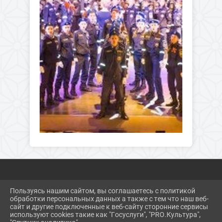
Пользуясь нашим сайтом, вы соглашаетесь с политикой
2026 Г. DKMNAKHODKA.RU
обработки персональных данных а также с тем что наш веб-
ВХОД
сайт и другие подключенные к веб-сайту сторонние сервисы
КАРТА САЙТА
используют cookies такие как "Госуслуги", "PRO.Культура",
ПОЛИТИКА ОБРАБОТКИ ПЕРСОНАЛЬНЫХ ДАННЫХ